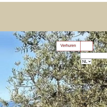
Verhuren
NL ▾
DE
EN
ES
FR
NL