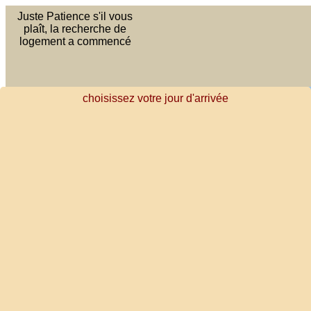
Juste Patience s'il vous
plaît, la recherche de
logement a commencé
choisissez votre jour d'arrivée
DE
EN
ES
Les vacances commencent ici
FR
NL
PT