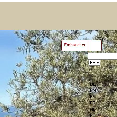
Embaucher
FR ▾
DE
EN
ES
FR
NL
PT